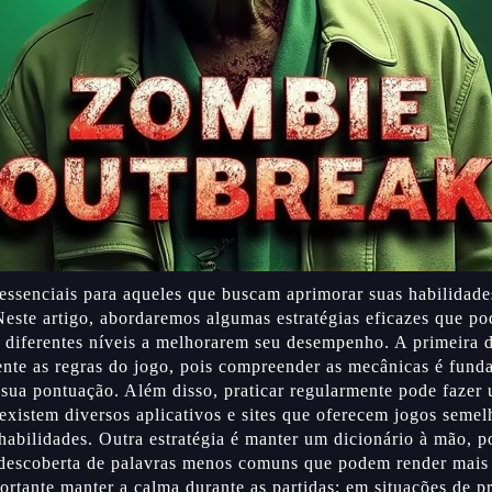
essenciais para aqueles que buscam aprimorar suas habilidad
Neste artigo, abordaremos algumas estratégias eficazes que p
 diferentes níveis a melhorarem seu desempenho. A primeira 
ente as regras do jogo, pois compreender as mecânicas é fund
sua pontuação. Além disso, praticar regularmente pode fazer
 existem diversos aplicativos e sites que oferecem jogos semel
 habilidades. Outra estratégia é manter um dicionário à mão, p
 descoberta de palavras menos comuns que podem render mais
ortante manter a calma durante as partidas; em situações de p