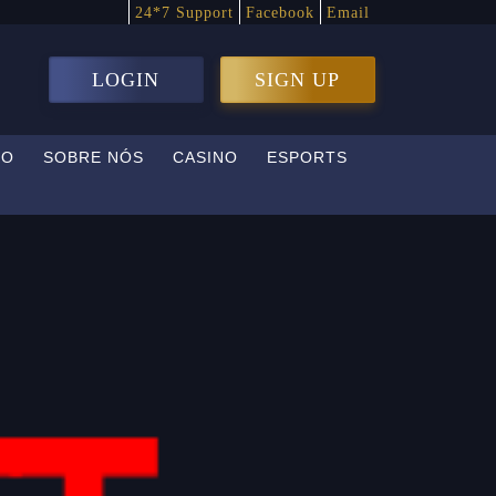
24*7 Support
Facebook
Email
LOGIN
SIGN UP
GO
SOBRE NÓS
CASINO
ESPORTS