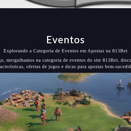
Eventos
Explorando a Categoria de Eventos em Apostas na 813Bet
go, mergulhamos na categoria de eventos do site 813Bet, disc
acterísticas, ofertas de jogos e dicas para apostas bem-sucedi