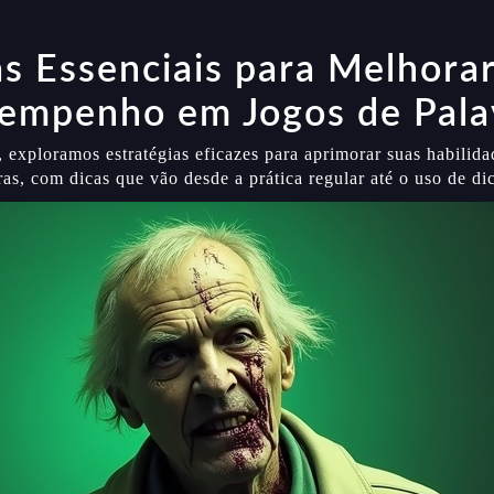
s Essenciais para Melhora
empenho em Jogos de Pala
, exploramos estratégias eficazes para aprimorar suas habilid
ras, com dicas que vão desde a prática regular até o uso de dic