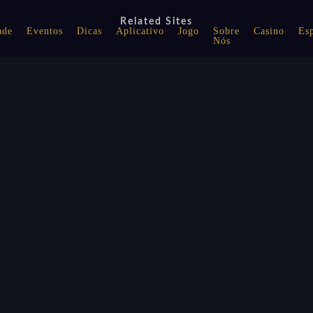
Related Sites
ade
Eventos
Dicas
Aplicativo
Jogo
Sobre
Casino
Esp
Nós