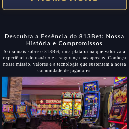
Descubra a Essência do 813Bet: Nossa
História e Compromissos
Saiba mais sobre o 813Bet, uma plataforma que valoriza a
experiência do usuário e a segurança nas apostas. Conheça
nossa missão, valores e a tecnologia que sustentam a nossa
comunidade de jogadores.