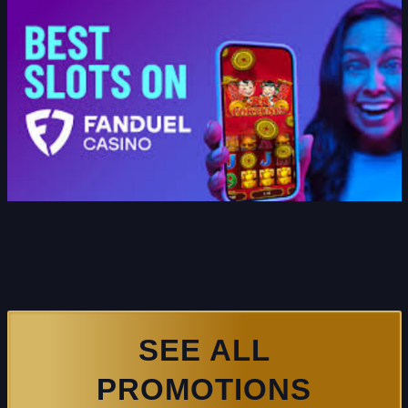
SEE ALL
PROMOTIONS