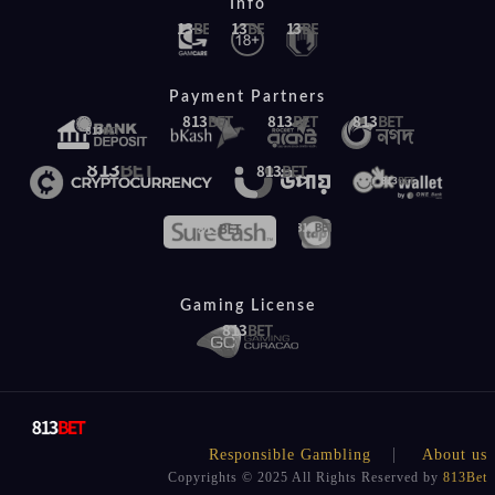
Info
Payment Partners
Gaming License
Responsible Gambling
About us
Copyrights © 2025 All Rights Reserved by
813Bet