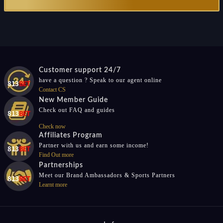
Customer support 24/7
have a question ? Speak to our agent online
Contact CS
New Member Guide
Check out FAQ and guides
Check now
Affiliates Program
Partner with us and earn some income!
Find Out more
Partnerships
Meet our Brand Ambassadors & Sports Partners
Learnt more