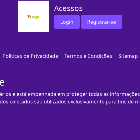
Acessos
Login
Registrar-se
Políticas de Privacidade
Termos e Condições
Sitemap
de
suários e está empenhada em proteger todas as informações
os coletados são utilizados exclusivamente para fins de m