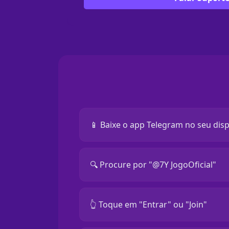
📱 Baixe o app Telegram no seu disp
🔍 Procure por "@7Y JogoOficial"
👆 Toque em "Entrar" ou "Join"