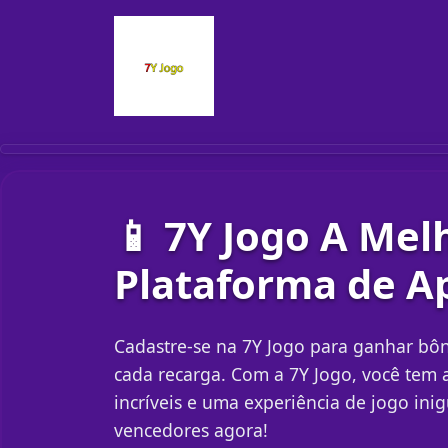
📱 7Y Jogo A Mel
Plataforma de A
Cadastre-se na 7Y Jogo para ganhar bô
cada recarga. Com a 7Y Jogo, você tem
incríveis e uma experiência de jogo inig
vencedores agora!