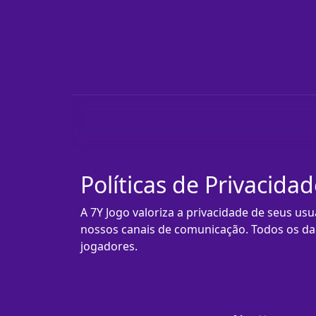
Políticas de Privacida
A 7Y Jogo valoriza a privacidade de seus u
nossos canais de comunicação. Todos os dad
jogadores.