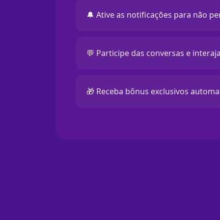
🔔 Ative as notificações para não p
💬 Participe das conversas e interaj
🎁 Receba bônus exclusivos autom