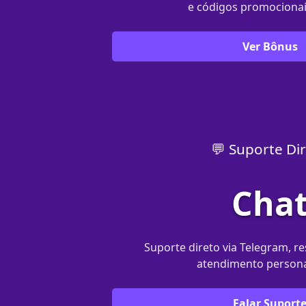
e códigos promocionai
Ver Bônus
💬 Suporte Di
Cha
Suporte direto via Telegram, r
atendimento persona
Falar Suport