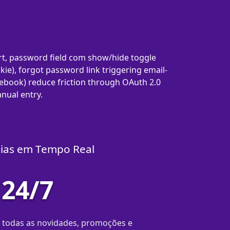
t, password field com show/hide toggle
ie), forgot password link triggering email-
acebook) reduce friction through OAuth 2.0
nual entry.
cias em Tempo Real
24/7
e todas as novidades, promoções e