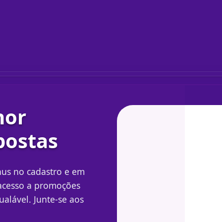
hor
postas
nus no cadastro e em
 acesso a promoções
ualável. Junte-se aos