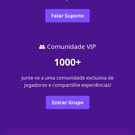
Falar Suporte
👥 Comunidade VIP
1000+
Junte-se a uma comunidade exclusiva de
jogadores e compartilhe experiências!
Entrar Grupo