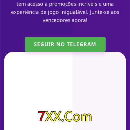
tem acesso a promoções incríveis e uma
experiência de jogo inigualável. Junte-se aos
vencedores agora!
SEGUIR NO TELEGRAM