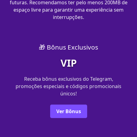
futuras. Recomendamos ter pelo menos 200MB de
espaço livre para garantir uma experiência sem
interrupções.
🎁 Bônus Exclusivos
VIP
Receba bônus exclusivos do Telegram,
promoções especiais e códigos promocionais
únicos!
Ver Bônus