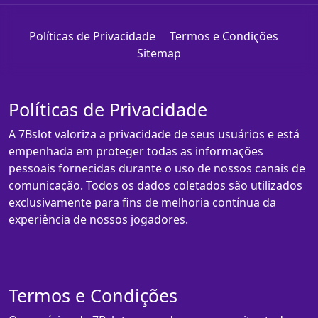
Políticas de Privacidade
Termos e Condições
Sitemap
Políticas de Privacidade
A 7Bslot valoriza a privacidade de seus usuários e está
empenhada em proteger todas as informações
pessoais fornecidas durante o uso de nossos canais de
comunicação. Todos os dados coletados são utilizados
exclusivamente para fins de melhoria contínua da
experiência de nossos jogadores.
Termos e Condições