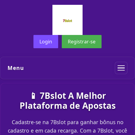
Login
Registrar-se
Menu
📱 7Bslot A Melhor
Plataforma de Apostas
Cadastre-se na 7Bslot para ganhar bônus no
cadastro e em cada recarga. Com a 7Bslot, você