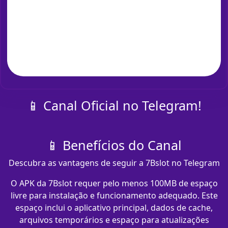
📱 Canal Oficial no Telegram!
📱 Benefícios do Canal
Descubra as vantagens de seguir a 7Bslot no Telegram
O APK da 7Bslot requer pelo menos 100MB de espaço
livre para instalação e funcionamento adequado. Este
espaço inclui o aplicativo principal, dados de cache,
arquivos temporários e espaço para atualizações