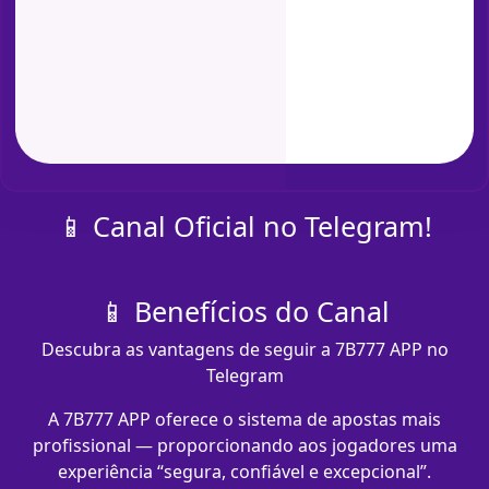
📱 Canal Oficial no Telegram!
📱 Benefícios do Canal
Descubra as vantagens de seguir a 7B777 APP no
Telegram
A 7B777 APP oferece o sistema de apostas mais
profissional — proporcionando aos jogadores uma
experiência “segura, confiável e excepcional”.