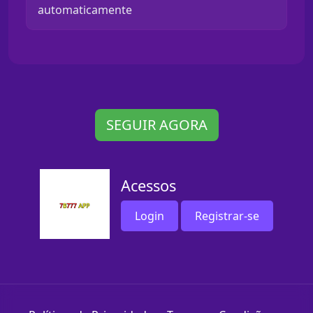
automaticamente
SEGUIR AGORA
Acessos
Login
Registrar-se