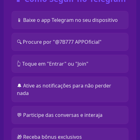
📱 Baixe o app Telegram no seu dispositivo
🔍 Procure por "@7B777 APPOficial"
👆 Toque em "Entrar" ou "Join"
🔔 Ative as notificações para não perder
nada
💬 Participe das conversas e interaja
🎁 Receba bônus exclusivos