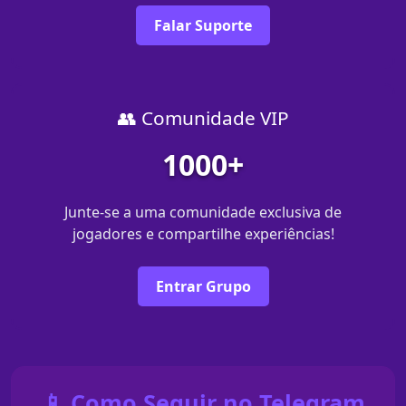
Falar Suporte
👥 Comunidade VIP
1000+
Junte-se a uma comunidade exclusiva de
jogadores e compartilhe experiências!
Entrar Grupo
📱 Como Seguir no Telegram