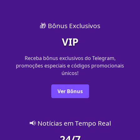
🎁 Bônus Exclusivos
VIP
Receba bônus exclusivos do Telegram,
promoções especiais e códigos promocionais
únicos!
Ver Bônus
📢 Notícias em Tempo Real
24/7