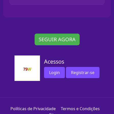
SEGUIR AGORA
Acessos
Login
Registrar-se
Políticas de Privacidade
Termos e Condições