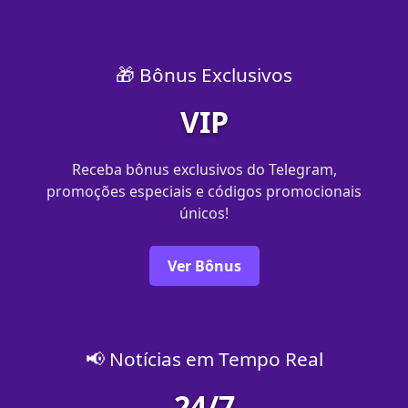
🎁 Bônus Exclusivos
VIP
Receba bônus exclusivos do Telegram,
promoções especiais e códigos promocionais
únicos!
Ver Bônus
📢 Notícias em Tempo Real
24/7