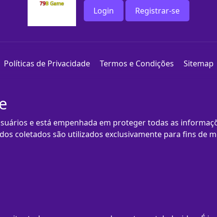
Login
Registrar-se
Políticas de Privacidade
Termos e Condições
Sitemap
de
 usuários e está empenhada em proteger todas as informaçõ
os coletados são utilizados exclusivamente para fins de m