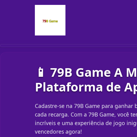
📱 79B Game A M
Plataforma de A
Cadastre-se na 79B Game para ganhar 
cada recarga. Com a 79B Game, você t
incríveis e uma experiência de jogo inig
vencedores agora!