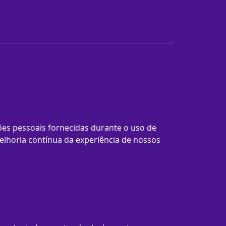
es pessoais fornecidas durante o uso de
elhoria contínua da experiência de nossos