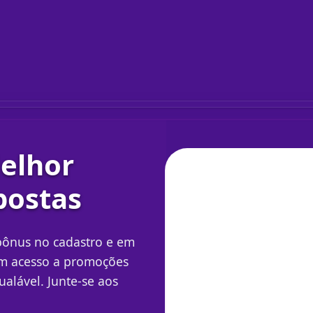
elhor
postas
bônus no cadastro e em
em acesso a promoções
ualável. Junte-se aos