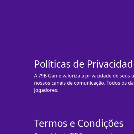
Políticas de Privacida
A 79B Game valoriza a privacidade de seus
nossos canais de comunicação. Todos os dad
jogadores.
Termos e Condições