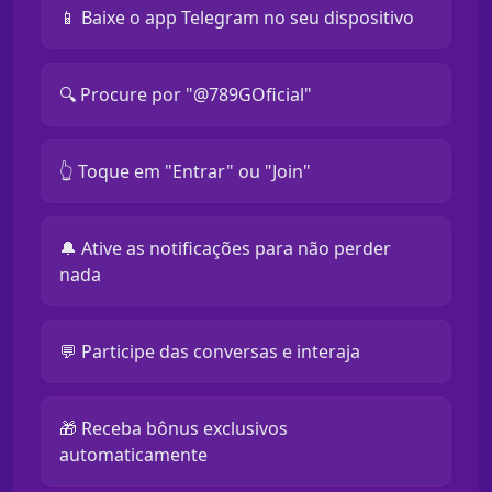
📱 Baixe o app Telegram no seu dispositivo
🔍 Procure por "@789GOficial"
👆 Toque em "Entrar" ou "Join"
🔔 Ative as notificações para não perder
nada
💬 Participe das conversas e interaja
🎁 Receba bônus exclusivos
automaticamente