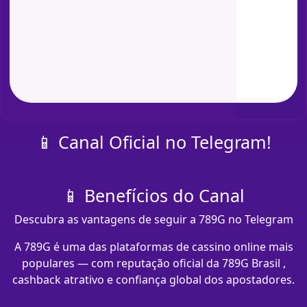
📱 Canal Oficial no Telegram!
📱 Benefícios do Canal
Descubra as vantagens de seguir a 789G no Telegram
A 789G é uma das plataformas de cassino online mais
populares — com reputação oficial da 789G Brasil ,
cashback atrativo e confiança global dos apostadores.