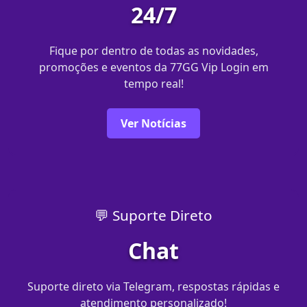
24/7
Fique por dentro de todas as novidades,
promoções e eventos da 77GG Vip Login em
tempo real!
Ver Notícias
💬 Suporte Direto
Chat
Suporte direto via Telegram, respostas rápidas e
atendimento personalizado!