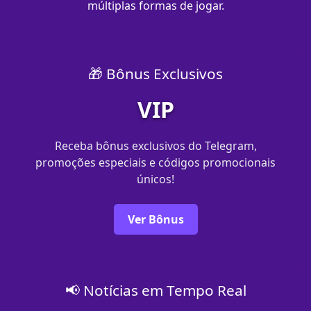
múltiplas formas de jogar.
🎁 Bônus Exclusivos
VIP
Receba bônus exclusivos do Telegram,
promoções especiais e códigos promocionais
únicos!
Ver Bônus
📢 Notícias em Tempo Real