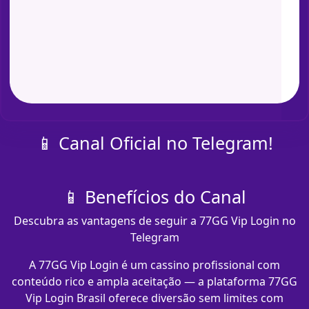
📱 Canal Oficial no Telegram!
📱 Benefícios do Canal
Descubra as vantagens de seguir a 77GG Vip Login no
Telegram
A 77GG Vip Login é um cassino profissional com
conteúdo rico e ampla aceitação — a plataforma 77GG
Vip Login Brasil oferece diversão sem limites com