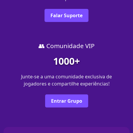
Falar Suporte
👥 Comunidade VIP
1000+
Junte-se a uma comunidade exclusiva de
jogadores e compartilhe experiências!
Entrar Grupo