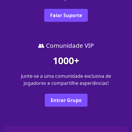
Falar Suporte
👥 Comunidade VIP
1000+
Junte-se a uma comunidade exclusiva de
jogadores e compartilhe experiências!
Entrar Grupo