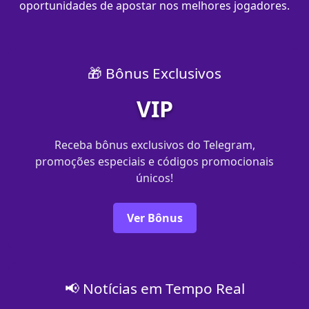
oportunidades de apostar nos melhores jogadores.
🎁 Bônus Exclusivos
VIP
Receba bônus exclusivos do Telegram,
promoções especiais e códigos promocionais
únicos!
Ver Bônus
📢 Notícias em Tempo Real