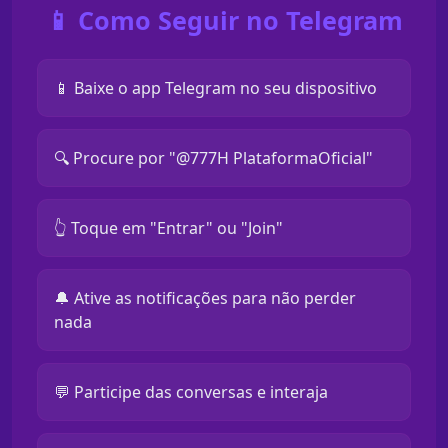
📱 Como Seguir no Telegram
📱 Baixe o app Telegram no seu dispositivo
🔍 Procure por "@777H PlataformaOficial"
👆 Toque em "Entrar" ou "Join"
🔔 Ative as notificações para não perder
nada
💬 Participe das conversas e interaja