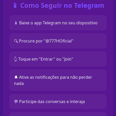
📱 Como Seguir no Telegram
📱 Baixe o app Telegram no seu dispositivo
🔍 Procure por "@777HOficial"
👆 Toque em "Entrar" ou "Join"
🔔 Ative as notificações para não perder
nada
💬 Participe das conversas e interaja