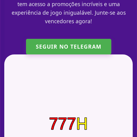
tem acesso a promoções incríveis e uma
experiência de jogo inigualável. Junte-se aos
vencedores agora!
SEGUIR NO TELEGRAM