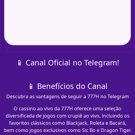
📱 Canal Oficial no Telegram!
📱 Benefícios do Canal
Descubra as vantagens de seguir a 777H no Telegram
O cassino ao vivo da 777H oferece uma seleção
diversificada de jogos com crupiê ao vivo, incluindo os
favoritos clássicos como Blackjack, Roleta e Bacará,
bem como jogos exclusivos como Sic Bo e Dragon Tiger.