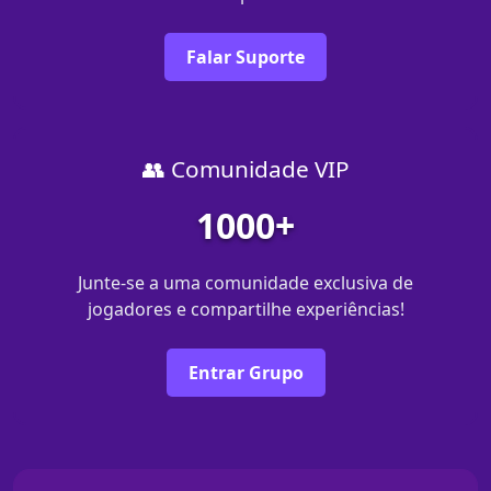
Falar Suporte
👥 Comunidade VIP
1000+
Junte-se a uma comunidade exclusiva de
jogadores e compartilhe experiências!
Entrar Grupo