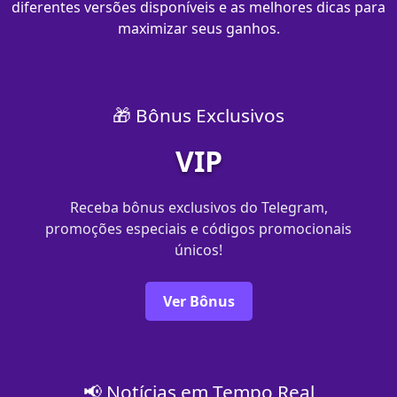
diferentes versões disponíveis e as melhores dicas para
maximizar seus ganhos.
🎁 Bônus Exclusivos
VIP
Receba bônus exclusivos do Telegram,
promoções especiais e códigos promocionais
únicos!
Ver Bônus
📢 Notícias em Tempo Real