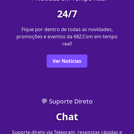
24/7
Fique por dentro de todas as novidades,
promoções e eventos da 68Z.Com em tempo
real!
Ver Notícias
💬 Suporte Direto
Chat
Suporte direto via Telegram, respostas rápidas e