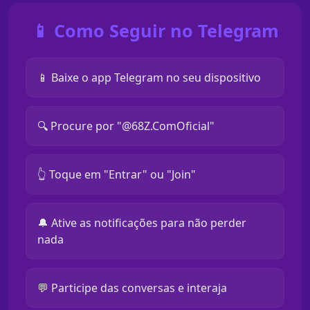
📱 Como Seguir no Telegram
📱 Baixe o app Telegram no seu dispositivo
🔍 Procure por "@68Z.ComOficial"
👆 Toque em "Entrar" ou "Join"
🔔 Ative as notificações para não perder
nada
💬 Participe das conversas e interaja