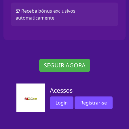
🎁 Receba bônus exclusivos
automaticamente
SEGUIR AGORA
Acessos
Login
Registrar-se