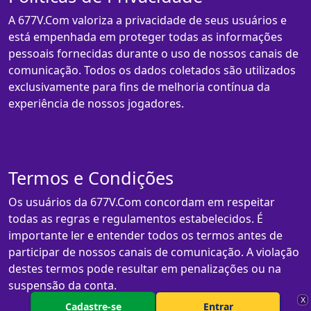
A 677V.Com valoriza a privacidade de seus usuários e
está empenhada em proteger todas as informações
pessoais fornecidas durante o uso de nossos canais de
comunicação. Todos os dados coletados são utilizados
exclusivamente para fins de melhoria contínua da
experiência de nossos jogadores.
Termos e Condições
Os usuários da 677V.Com concordam em respeitar
todas as regras e regulamentos estabelecidos. É
importante ler e entender todos os termos antes de
participar de nossos canais de comunicação. A violação
destes termos pode resultar em penalizações ou na
suspensão da conta.
X
Cadastre-se
Entrar