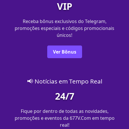
VIP
Receba bônus exclusivos do Telegram,
promoções especiais e códigos promocionais
únicos!
Ver Bônus
📢 Notícias em Tempo Real
24/7
Fique por dentro de todas as novidades,
promoções e eventos da 677V.Com em tempo
real!