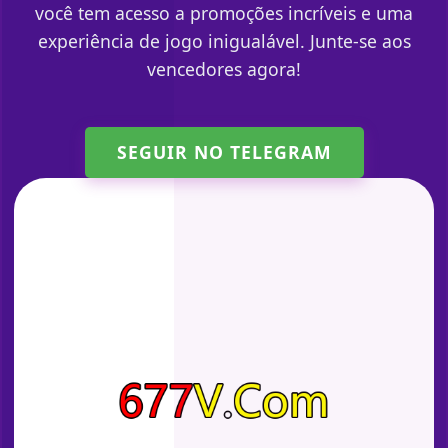
você tem acesso a promoções incríveis e uma
experiência de jogo inigualável. Junte-se aos
vencedores agora!
SEGUIR NO TELEGRAM