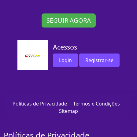
SEGUIR AGORA
Acessos
Login
Registrar-se
Políticas de Privacidade
Termos e Condições
Sitemap
Políticas de Privacidade