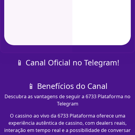
📱 Canal Oficial no Telegram!
📱 Benefícios do Canal
Descubra as vantagens de seguir a 6733 Plataforma no
Telegram
O cassino ao vivo da 6733 Plataforma oferece uma
experiência autêntica de cassino, com dealers reais,
interação em tempo real e a possibilidade de conversar