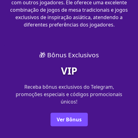
com outros jogadores. Ele oferece uma excelente
combinação de jogos de mesa tradicionais e jogos
exclusivos de inspiração asiática, atendendo a
diferentes preferências dos jogadores.
🎁 Bônus Exclusivos
VIP
Receba bônus exclusivos do Telegram,
promoções especiais e códigos promocionais
únicos!
Ver Bônus