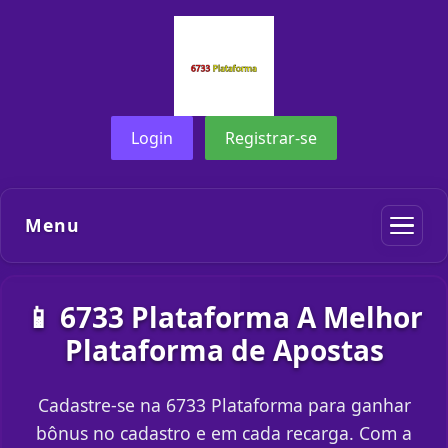
Login
Registrar-se
Menu
📱 6733 Plataforma A Melhor
Plataforma de Apostas
Cadastre-se na 6733 Plataforma para ganhar
bônus no cadastro e em cada recarga. Com a