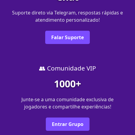
Suporte direto via Telegram, respostas rápidas e
atendimento personalizado!
Falar Suporte
👥 Comunidade VIP
1000+
Junte-se a uma comunidade exclusiva de
jogadores e compartilhe experiências!
Entrar Grupo