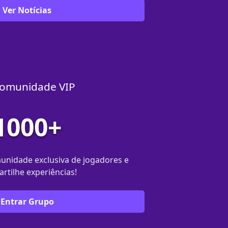
Ver Notícias
Comunidade VIP
1000+
unidade exclusiva de jogadores e
rtilhe experiências!
Entrar Grupo