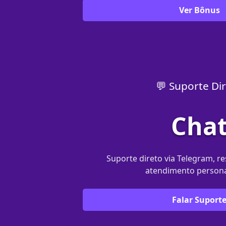
Ver Bônus
💬 Suporte Di
Cha
Suporte direto via Telegram, r
atendimento persona
Falar Suport