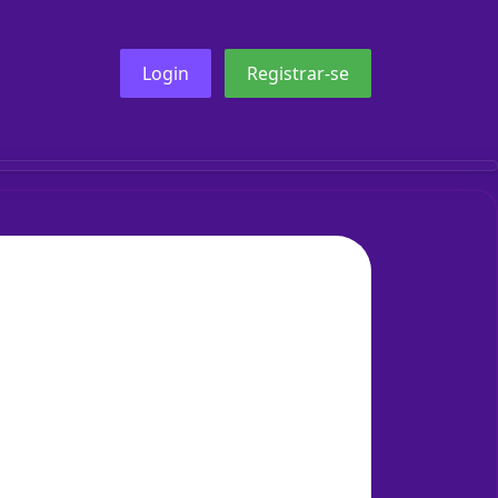
Login
Registrar-se