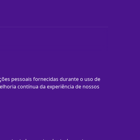
ções pessoais fornecidas durante o uso de
elhoria contínua da experiência de nossos