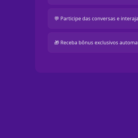
💬 Participe das conversas e interaj
🎁 Receba bônus exclusivos autom