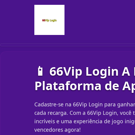
📱 66Vip Login A
Plataforma de A
Cadastre-se na 66Vip Login para ganha
cada recarga. Com a 66Vip Login, você
incríveis e uma experiência de jogo inig
vencedores agora!