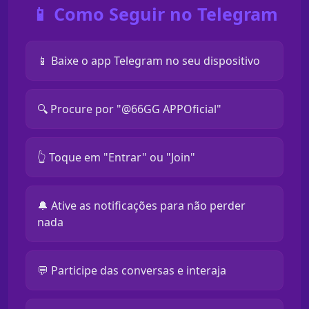
📱 Como Seguir no Telegram
📱 Baixe o app Telegram no seu dispositivo
🔍 Procure por "@66GG APPOficial"
👆 Toque em "Entrar" ou "Join"
🔔 Ative as notificações para não perder
nada
💬 Participe das conversas e interaja