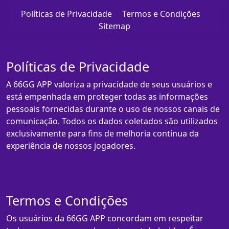
Políticas de Privacidade
Termos e Condições
Sitemap
Políticas de Privacidade
A 66GG APP valoriza a privacidade de seus usuários e
está empenhada em proteger todas as informações
pessoais fornecidas durante o uso de nossos canais de
comunicação. Todos os dados coletados são utilizados
exclusivamente para fins de melhoria contínua da
experiência de nossos jogadores.
Termos e Condições
Os usuários da 66GG APP concordam em respeitar