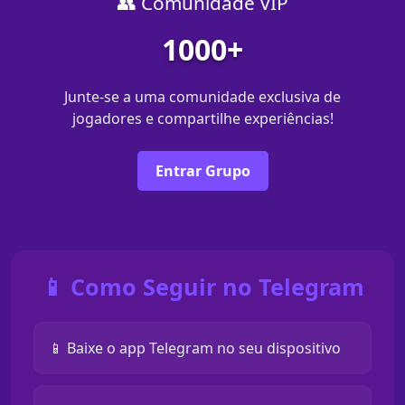
👥 Comunidade VIP
1000+
Junte-se a uma comunidade exclusiva de
jogadores e compartilhe experiências!
Entrar Grupo
📱 Como Seguir no Telegram
📱 Baixe o app Telegram no seu dispositivo