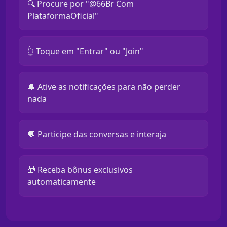
🔍 Procure por "@66Br Com
PlataformaOficial"
👆 Toque em "Entrar" ou "Join"
🔔 Ative as notificações para não perder
nada
💬 Participe das conversas e interaja
🎁 Receba bônus exclusivos
automaticamente