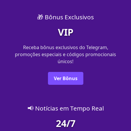
🎁 Bônus Exclusivos
VIP
Receba bônus exclusivos do Telegram,
promoções especiais e códigos promocionais
únicos!
Ver Bônus
📢 Notícias em Tempo Real
24/7