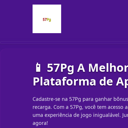
📱 57Pg A Melho
Plataforma de A
Cadastre-se na 57Pg para ganhar bônus
recarga. Com a 57Pg, você tem acesso a
uma experiência de jogo inigualável. J
agora!