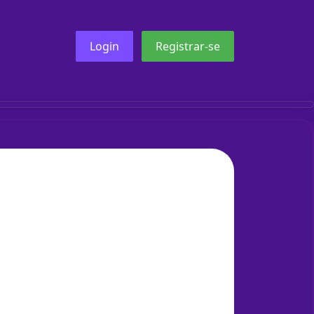
Login
Registrar-se