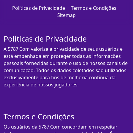
Políticas de Privacidade
Termos e Condições
Sitemap
Políticas de Privacidade
A 5787.Com valoriza a privacidade de seus usuários e
está empenhada em proteger todas as informações
pessoais fornecidas durante o uso de nossos canais de
comunicação. Todos os dados coletados são utilizados
exclusivamente para fins de melhoria contínua da
experiência de nossos jogadores.
Termos e Condições
Os usuários da 5787.Com concordam em respeitar