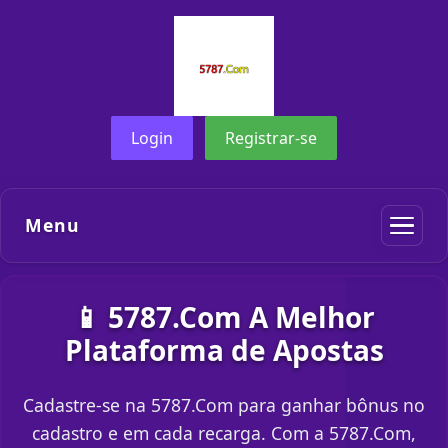
Login
Registrar-se
Menu
📱 5787.Com A Melhor
Plataforma de Apostas
Cadastre-se na 5787.Com para ganhar bônus no
cadastro e em cada recarga. Com a 5787.Com,