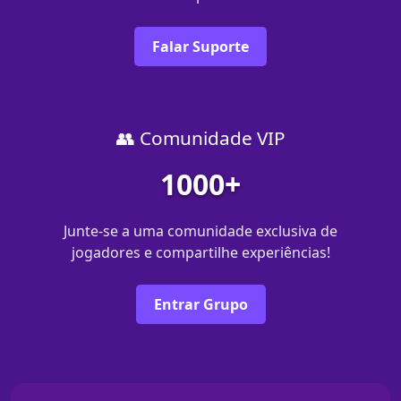
Falar Suporte
👥 Comunidade VIP
1000+
Junte-se a uma comunidade exclusiva de
jogadores e compartilhe experiências!
Entrar Grupo