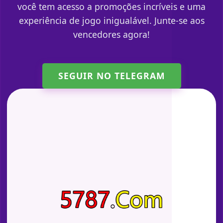
você tem acesso a promoções incríveis e uma
experiência de jogo inigualável. Junte-se aos
vencedores agora!
SEGUIR NO TELEGRAM