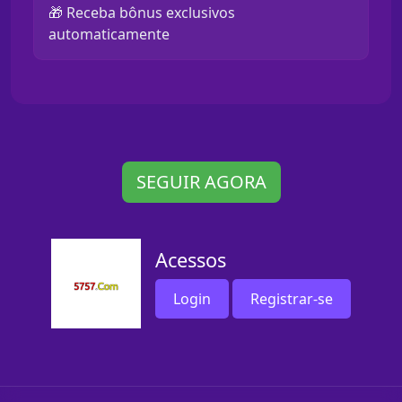
🎁 Receba bônus exclusivos
automaticamente
SEGUIR AGORA
Acessos
Login
Registrar-se