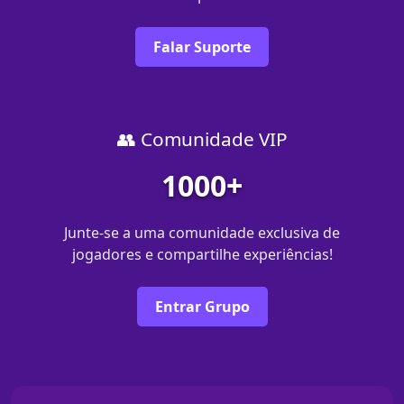
Falar Suporte
👥 Comunidade VIP
1000+
Junte-se a uma comunidade exclusiva de
jogadores e compartilhe experiências!
Entrar Grupo