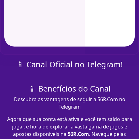
📱 Canal Oficial no Telegram!
📱 Benefícios do Canal
Descubra as vantagens de seguir a 56R.Com no
Telegram
Agora que sua conta está ativa e você tem saldo para
jogar, é hora de explorar a vasta gama de jogos e
apostas disponíveis na
56R.Com
. Navegue pelas