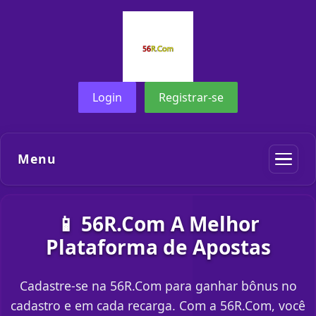
Login
Registrar-se
Menu
📱 56R.Com A Melhor
Plataforma de Apostas
Cadastre-se na 56R.Com para ganhar bônus no
cadastro e em cada recarga. Com a 56R.Com, você