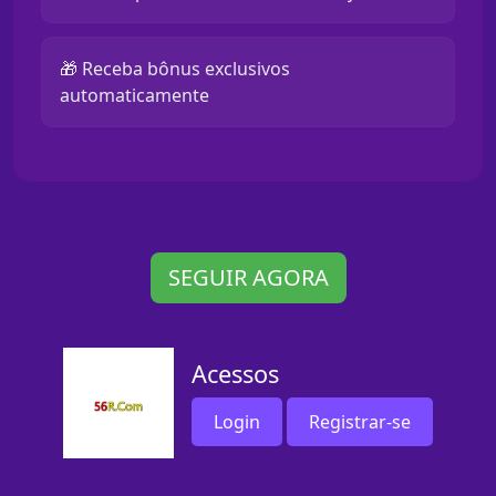
🎁 Receba bônus exclusivos
automaticamente
SEGUIR AGORA
Acessos
Login
Registrar-se