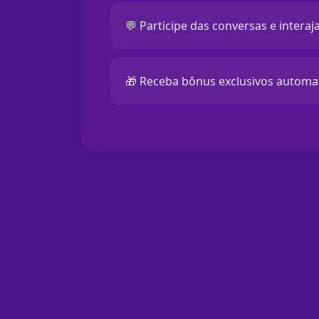
💬 Participe das conversas e interaj
🎁 Receba bônus exclusivos autom