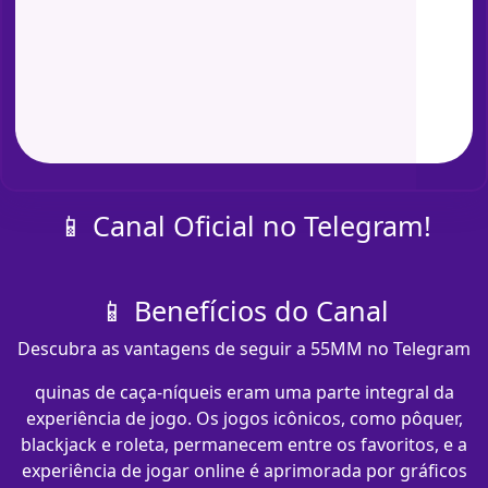
📱 Canal Oficial no Telegram!
📱 Benefícios do Canal
Descubra as vantagens de seguir a 55MM no Telegram
quinas de caça-níqueis eram uma parte integral da
experiência de jogo. Os jogos icônicos, como pôquer,
blackjack e roleta, permanecem entre os favoritos, e a
experiência de jogar online é aprimorada por gráficos