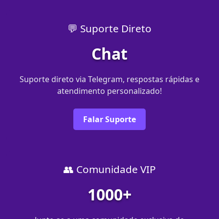
💬 Suporte Direto
Chat
Suporte direto via Telegram, respostas rápidas e
atendimento personalizado!
Falar Suporte
👥 Comunidade VIP
1000+