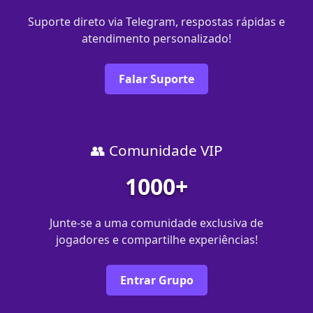
Suporte direto via Telegram, respostas rápidas e
atendimento personalizado!
Falar Suporte
👥 Comunidade VIP
1000+
Junte-se a uma comunidade exclusiva de
jogadores e compartilhe experiências!
Entrar Grupo