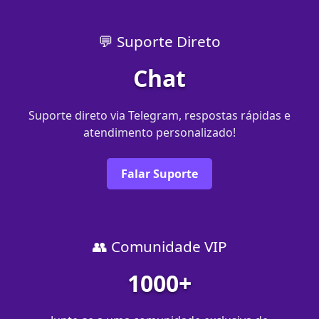
💬 Suporte Direto
Chat
Suporte direto via Telegram, respostas rápidas e
atendimento personalizado!
Falar Suporte
👥 Comunidade VIP
1000+