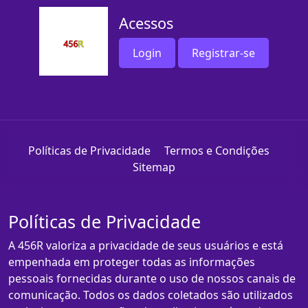
Acessos
Login
Registrar-se
Políticas de Privacidade
Termos e Condições
Sitemap
Políticas de Privacidade
A 456R valoriza a privacidade de seus usuários e está
empenhada em proteger todas as informações
pessoais fornecidas durante o uso de nossos canais de
comunicação. Todos os dados coletados são utilizados