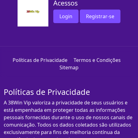
Acessos
Login
Registrar-se
Políticas de Privacidade
Termos e Condições
Sitemap
Políticas de Privacidade
A 38Win Vip valoriza a privacidade de seus usuários e
está empenhada em proteger todas as informações
pessoais fornecidas durante o uso de nossos canais de
comunicação. Todos os dados coletados são utilizados
exclusivamente para fins de melhoria contínua da