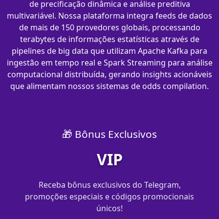
de precificação dinâmica e análise preditiva
multivariável. Nossa plataforma integra feeds de dados
de mais de 150 provedores globais, processando
terabytes de informações estatísticas através de
pipelines de big data que utilizam Apache Kafka para
ingestão em tempo real e Spark Streaming para análise
computacional distribuída, gerando insights acionáveis
que alimentam nossos sistemas de odds compilation.
🎁 Bônus Exclusivos
VIP
Receba bônus exclusivos do Telegram,
promoções especiais e códigos promocionais
únicos!