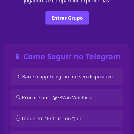
jogadores e compartilhe experiências!
Entrar Grupo
📱 Como Seguir no Telegram
📱 Baixe o app Telegram no seu dispositivo
🔍 Procure por "@38Win VipOficial"
👆 Toque em "Entrar" ou "Join"