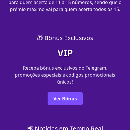
para quem acerta de 11 a 15 números, sendo que o
prêmio máximo vai para quem acerta todos os 15.
🎁 Bônus Exclusivos
VIP
Receba bônus exclusivos do Telegram,
promoções especiais e códigos promocionais
únicos!
Ver Bônus
📢 Notícias em Tempo Real