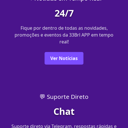
24/7
Fique por dentro de todas as novidades,
promoções e eventos da 33Brl APP em tempo
real!
Ver Notícias
💬 Suporte Direto
Chat
Suporte direto via Telegram, respostas rápidas e