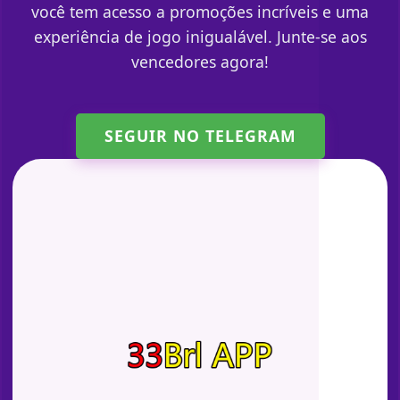
você tem acesso a promoções incríveis e uma
experiência de jogo inigualável. Junte-se aos
vencedores agora!
SEGUIR NO TELEGRAM