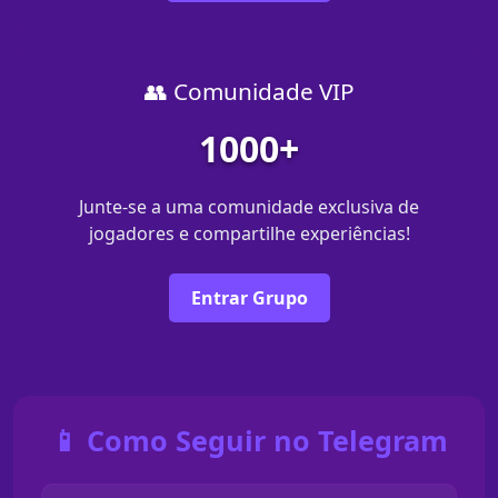
👥 Comunidade VIP
1000+
Junte-se a uma comunidade exclusiva de
jogadores e compartilhe experiências!
Entrar Grupo
📱 Como Seguir no Telegram