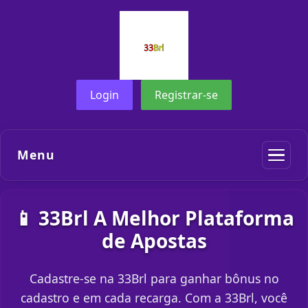
Login
Registrar-se
Menu
📱 33Brl A Melhor Plataforma
de Apostas
Cadastre-se na 33Brl para ganhar bônus no
cadastro e em cada recarga. Com a 33Brl, você