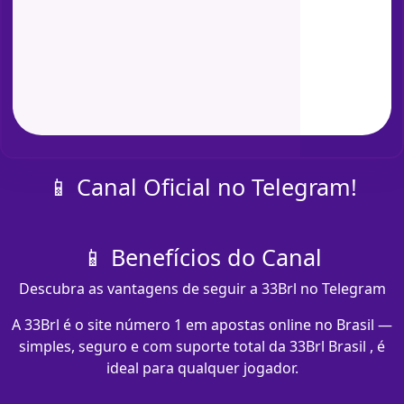
📱 Canal Oficial no Telegram!
📱 Benefícios do Canal
Descubra as vantagens de seguir a 33Brl no Telegram
A 33Brl é o site número 1 em apostas online no Brasil —
simples, seguro e com suporte total da 33Brl Brasil , é
ideal para qualquer jogador.