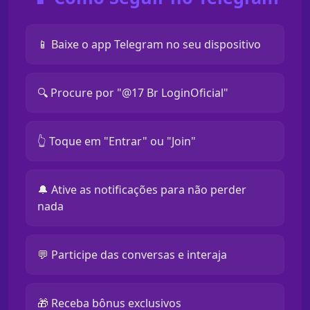
📱 Baixe o app Telegram no seu dispositivo
🔍 Procure por "@17 Br LoginOficial"
👆 Toque em "Entrar" ou "Join"
🔔 Ative as notificações para não perder
nada
💬 Participe das conversas e interaja
🎁 Receba bônus exclusivos