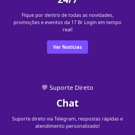
Fique por dentro de todas as novidades,
promoções e eventos da 17 Br Login em tempo
real!
Ver Notícias
💬 Suporte Direto
Chat
Suporte direto via Telegram, respostas rápidas e
atendimento personalizado!