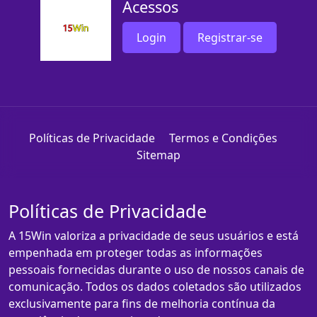
Acessos
Login
Registrar-se
Políticas de Privacidade
Termos e Condições
Sitemap
Políticas de Privacidade
A 15Win valoriza a privacidade de seus usuários e está
empenhada em proteger todas as informações
pessoais fornecidas durante o uso de nossos canais de
comunicação. Todos os dados coletados são utilizados
exclusivamente para fins de melhoria contínua da