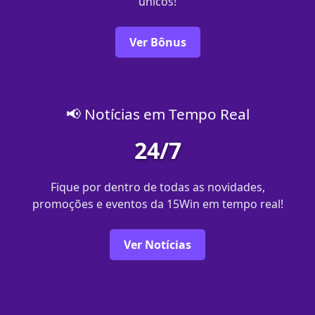
únicos!
Ver Bônus
📢 Notícias em Tempo Real
24/7
Fique por dentro de todas as novidades,
promoções e eventos da 15Win em tempo real!
Ver Notícias