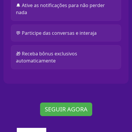
🔔 Ative as notificações para não perder
nada
💬 Participe das conversas e interaja
🎁 Receba bônus exclusivos
automaticamente
SEGUIR AGORA