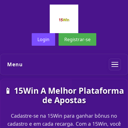
Login
Registrar-se
Menu
📱 15Win A Melhor Plataforma
de Apostas
Cadastre-se na 15Win para ganhar bônus no
cadastro e em cada recarga. Com a 15Win, você