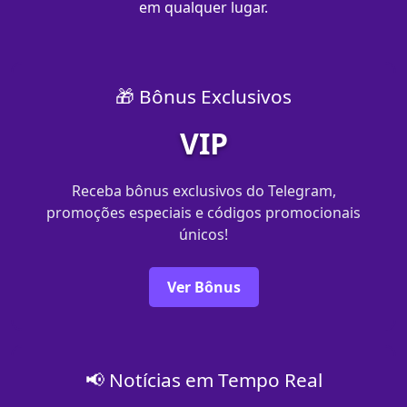
em qualquer lugar.
🎁 Bônus Exclusivos
VIP
Receba bônus exclusivos do Telegram,
promoções especiais e códigos promocionais
únicos!
Ver Bônus
📢 Notícias em Tempo Real