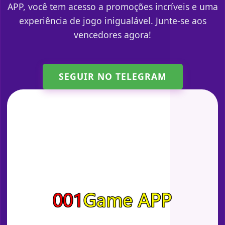
APP, você tem acesso a promoções incríveis e uma
experiência de jogo inigualável. Junte-se aos
vencedores agora!
SEGUIR NO TELEGRAM