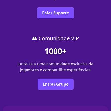
Falar Suporte
👥 Comunidade VIP
1000+
Junte-se a uma comunidade exclusiva de
jogadores e compartilhe experiências!
Entrar Grupo