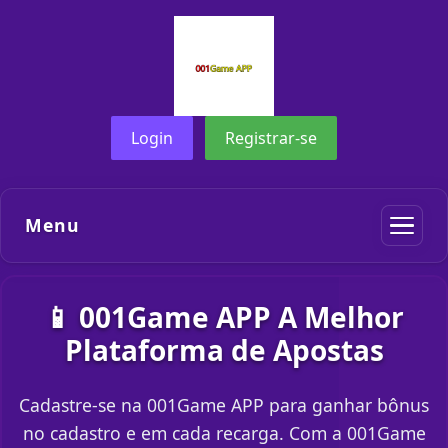
Login
Registrar-se
Menu
📱 001Game APP A Melhor
Plataforma de Apostas
Cadastre-se na 001Game APP para ganhar bônus
no cadastro e em cada recarga. Com a 001Game