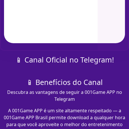
📱 Canal Oficial no Telegram!
📱 Benefícios do Canal
Descubra as vantagens de seguir a 001Game APP no
Telegram
A 001Game APP é um site altamente respeitado — a
001Game APP Brasil permite download a qualquer hora
para que você aproveite o melhor do entretenimento